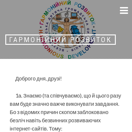
Skip
громадська організація
to
content
ГАРМОНІЙНИЙ РОЗВИТОК
Доброго дня, друзі!
1а. Знаємо (та співчуваємо), що й цього разу
вам буде значно важче виконувати завдання.
Бо з відомих причин скопом заблоковано
безліч навіть безвинних розвиваючих
інтернет-сайтів. Тому: