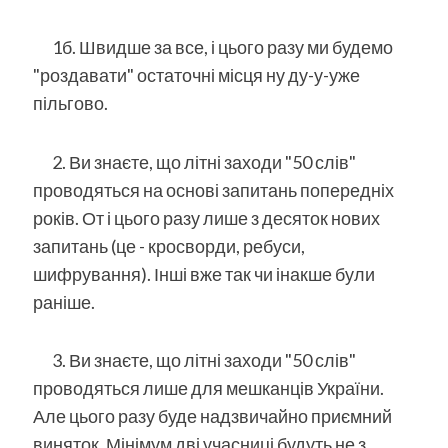
1б. Швидше за все, і цього разу ми будемо
"роздавати" остаточні місця ну ду-у-уже
пільгово.
2. Ви знаєте, що літні заходи "50 слів"
проводяться на основі запитань попередніх
років. От і цього разу лише з десяток нових
запитань (це - кросворди, ребуси,
шифрування). Інші вже так чи інакше були
раніше.
3. Ви знаєте, що літні заходи "50 слів"
проводяться лише для мешканців України.
Але цього разу буде надзвичайно приємний
виняток. Мінімум дві учасниці будуть не з