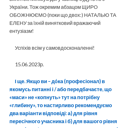
України. Тож окремим абзацом ЩИРО
ОБОЖНЮЄМО (поки що двох:) НАТАЛЬЮ ТА
ЕЛЕНУ за їхній винятковий вражаючий
ентузіазм!
Успіхів всім у самовдосконаленні!
15.06.2023р.
І ще. Якщо ви – дóка (професіонал) в
якомусь питанні і / або передбачаєте, що
«маси» не «копнуть» тут на потрібну
«глибину», то настирливо рекомендуємо
два варіанти відповіді: а) для рівня
пересічного учасника і б) для вашого рівня