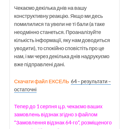
Чекаємо декілька днів на вашу
конструктивну реакцію. Якщо ми десь
помилилися та увели не ті бали (а таке
неодмінно станеться. Проаналізуйте
кількість інформації, яку нам доводиться
уводити), то спокійно сповістіть про це
нам, і ми через декілька днів надрукуємо
вже підправлені дані.
Скачати файл ЕКСЕЛЬ
64 – результати –
остаточні
Тепер до 1 серпня ц.р. чекаємо ваших
замовлень відзнак згідно з файлом
“Замовлення відзнак 64-го”, розміщеного