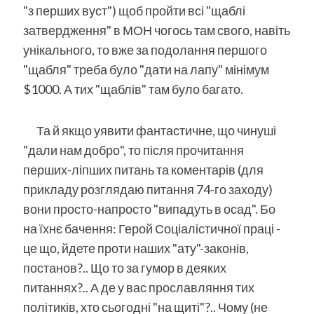
"з перших вуст") щоб пройти всі "щаблі
затвердження" в МОН чогось там свого, навіть
унікального, то вже за подолання першого
"щабля" треба було "дати на лапу" мінімум
$1000. А тих "щаблів" там було багато.
Та й якщо уявити фантастичне, що чинуші
"дали нам добро", то після прочитання
перших-ліпших питань та коментарів (для
прикладу розглядаю питання 74-го заходу)
вони просто-напросто "випадуть в осад". Бо
на їхнє бачення: Герой Соціалістичної праці -
це що, йдете проти наших "ату"-законів,
постанов?.. Що то за гумор в деяких
питаннях?.. А де у вас прославляння тих
політиків, хто сьогодні "на щиті"?.. Чому (не