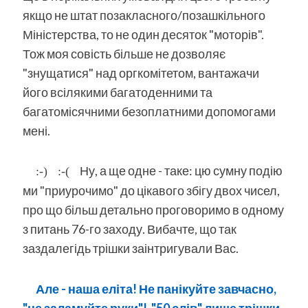
якщо не штат позакласного/позашкільного
Міністерства, то не один десяток "моторів".
Тож моя совість більше не дозволяє
"знущатися" над оргкомітетом, вантажачи
його всілякими багатоденними та
багатомісячними безоплатними допомогами
мені.
Ну, а ще одне - таке: цю сумну подію
:-)
:-(
ми "приурочимо" до цікавого збігу двох чисел,
про що більш детально проговоримо в одному
з питань 76-го заходу. Вибачте, що так
заздалегідь трішки заінтригували Вас.
Але - наша еліта! Не панікуйте завчасно,
"не заламуйте руки"! "50 слів" лише трішки