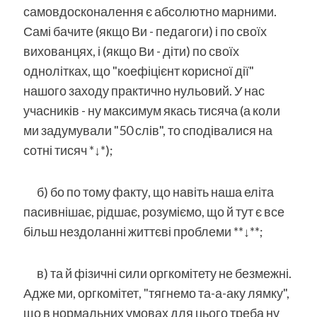
самовдосконалення є абсолютно марними.
Самі бачите (якщо Ви - педагоги) і по своїх
вихованцях, і (якщо Ви - діти) по своїх
однолітках, що "коефіцієнт корисної дії"
нашого заходу практично нульовий. У нас
учасників - ну максимум якась тисяча (а коли
ми задумували "50 слів", то сподівалися на
сотні тисяч *↓*);
б) бо по тому факту, що навіть наша еліта
пасивнішає, рідшає, розуміємо, що й тут є все
більш нездоланні життєві проблеми **↓**;
в) та й фізичні сили оргкомітету не безмежні.
Адже ми, оргкомітет, "тягнемо та-а-аку лямку",
що в нормальних умовах для цього треба ну