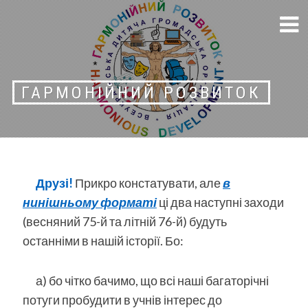
Skip
громадська організація
to
content
ГАРМОНІЙНИЙ РОЗВИТОК
Друзі!
Прикро констатувати, але
в
нинішньому форматі
ці два наступні заходи
(весняний 75-й та літній 76-й) будуть
останніми в нашій історії. Бо:
а) бо чітко бачимо, що всі наші багаторічні
потуги пробудити в учнів інтерес до