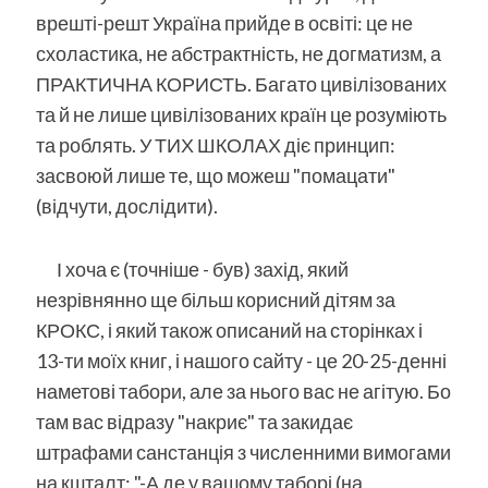
врешті-решт Україна прийде в освіті: це не
схоластика, не абстрактність, не догматизм, а
ПРАКТИЧНА КОРИСТЬ. Багато цивілізованих
та й не лише цивілізованих країн це розуміють
та роблять. У ТИХ ШКОЛАХ діє принцип:
засвоюй лише те, що можеш "помацати"
(відчути, дослідити).
І хоча є (точніше - був) захід, який
незрівнянно ще більш корисний дітям за
КРОКС, і який також описаний на сторінках і
13-ти моїх книг, і нашого сайту - це 20-25-денні
наметові табори, але за нього вас не агітую. Бо
там вас відразу "накриє" та закидає
штрафами санстанція з численними вимогами
на кшталт: "-А де у вашому таборі (на