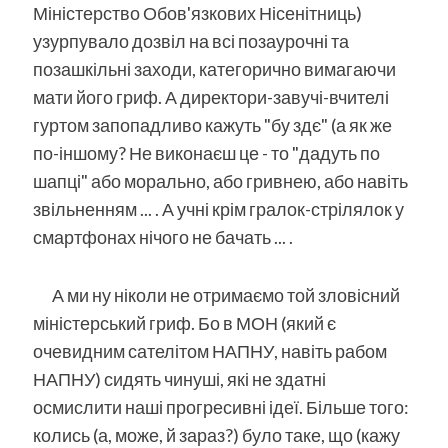
Міністерство Обов'язкових Нісенітниць)
узурпувало дозвіл на всі позаурочні та
позашкільні заходи, категорично вимагаючи
мати його гриф. А директори-завучі-вчителі
гуртом запопадливо кажуть "бу здє" (а як же
по-іншому? Не виконаєш це - то "дадуть по
шапці" або морально, або гривнею, або навіть
звільненням ... . А учні крім гралок-стрілялок у
смартфонах нічого не бачать ... .
А ми ну ніколи не отримаємо той зловісний
міністерський гриф. Бо в МОН (який є
очевидним сателітом НАПНУ, навіть рабом
НАПНУ) сидять чинуші, які не здатні
осмислити наші прогресивні ідеї. Більше того:
колись (а, може, й зараз?) було таке, що (кажу