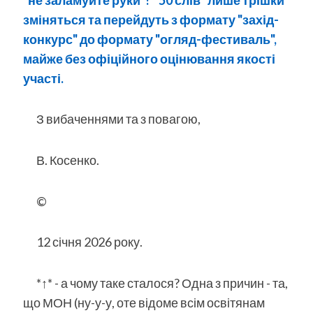
зміняться та перейдуть з формату "захід-
конкурс" до формату "огляд-фестиваль",
майже без офіційного оцінювання якості
участі.
З вибаченнями та з повагою,
В. Косенко.
©
12 січня 2026 року.
*↑* - а чому таке сталося? Одна з причин - та,
що МОН (ну-у-у, оте відоме всім освітянам