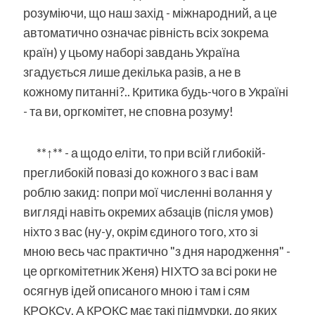
розуміючи, що наш захід - міжнародний, а це
автоматично означає рівність всіх зокрема
країн) у цьому наборі завдань Україна
згадується лише декілька разів, а не в
кожному питанні?.. Критика будь-чого в Україні
- та ви, оргкомітет, не сповна розуму!
**↑** - а щодо еліти, то при всій глибокій-
преглибокій повазі до кожного з вас і вам
роблю закид: попри мої численні волання у
вигляді навіть окремих абзаців (після умов)
ніхто з вас (ну-у, окрім єдиного того, хто зі
мною весь час практично "з дня народження" -
це оргкомітетник Женя) НІХТО за всі роки не
осягнув ідей описаного мною і там і сям
КРОКСу. А КРОКС має такі підмурки, до яких