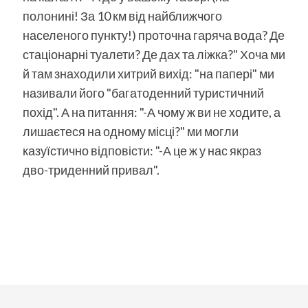
полонині! За 10 км від найближчого
населеного пункту!) проточна гаряча вода? Де
стаціонарні туалети? Де дах та ліжка?" Хоча ми
й там знаходили хитрий вихід: "на папері" ми
називали його "багатоденний туристичний
похід". А на питання: "-А чому ж ви не ходите, а
лишаєтеся на одному місці?" ми могли
казуїстично відповісти: "-А це ж у нас якраз
дво-триденний привал".