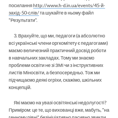
посилання
http://www.h-d.in.ua/events/45-й-
захід-50-слів/
та шукайте в ньому файл
"Результати".
3. Врахуйте, що ми, педагоги (а абсолютно
всі українські члени оргкомітету є педагогами)
маємо величезний практичний досвід роботи
в навчальних закладах. Тому ми знаємо
проблеми освіти не зі ЗМІ чи з інструктивних
листів Міносвіти, а безпосередньо. Тож ми
підчищаємо деякі огріхи, скажімо, шкільних
концепцій.
Які маємо на увазі освітянські недолугості?
Приміром: це те, що вихованці вже, мабуть, "на
генному рівні" безініціативно пасивно звикли,