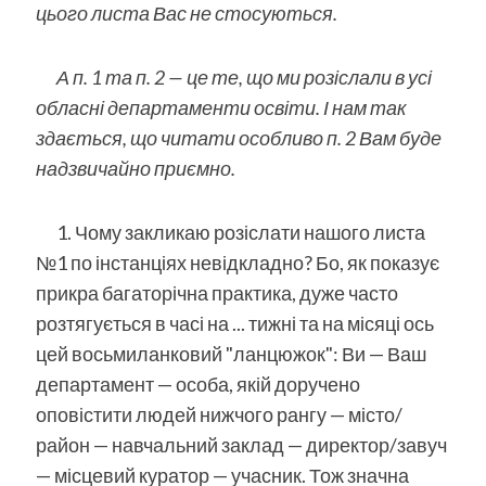
цього листа Вас не стосуються.
А п. 1 та п. 2 — це те, що ми розіслали в усі
обласні департаменти освіти. І нам так
здається, що читати особливо п. 2 Вам буде
надзвичайно приємно.
1. Чому закликаю розіслати нашого листа
№1 по інстанціях невідкладно? Бо, як показує
прикра багаторічна практика, дуже часто
розтягується в часі на ... тижні та на місяці ось
цей восьмиланковий "ланцюжок": Ви — Ваш
департамент — особа, якій доручено
оповістити людей нижчого рангу — місто/
район — навчальний заклад — директор/завуч
— місцевий куратор — учасник. Тож значна