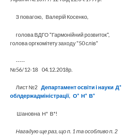
З повагою, Валерій Косенко,
голова ВДГО "Гармонійний розвиток",
голова оргкомітету заходу "50 слів"
-----
№56/12-18 04.12.2018р.
Лист №2
Департамент освіти і науки
Д*
облдержадміністрації,
О* Н* В*
Шановна Н* В*!
Нагадую ще раз, що п. 1 та особливо п. 2