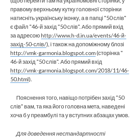
(щоб перейти там на україномовні сторінки, у
правому верхньому кутку головної сторінки
натисніть українську іконку, а в папці "50 слів"
є файл "46-й захід "50 слів". Або прямий вхід
за адресою
http://www.h-d.in.ua/events/46-й-
захід-50-слів/
), і також на допоміжному блозі
http://vmk-garmonia.blogspot.com
(сторінка "
46-й захід "50 слів". Або прямий вхід
http://vmk-garmonia.blogspot.com/2018/11/46-
50.html
).
Пояснення того, навіщо потрібен захід "50
слів" вам, та яка його головна мета, наведені
хоча б у преамбулі та у вступних абзацах умов.
Для доведення нестандартності