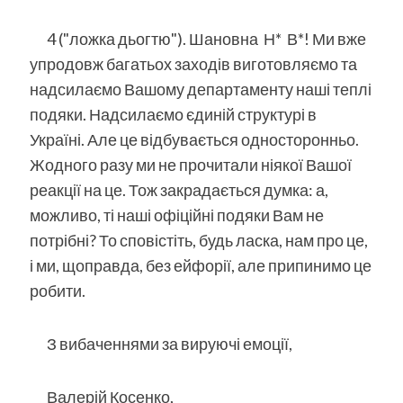
4 ("ложка дьогтю"). Шановна Н* В*! Ми вже
упродовж багатьох заходів виготовляємо та
надсилаємо Вашому департаменту наші теплі
подяки. Надсилаємо єдиній структурі в
Україні. Але це відбувається односторонньо.
Жодного разу ми не прочитали ніякої Вашої
реакції на це. Тож закрадається думка: а,
можливо, ті наші офіційні подяки Вам не
потрібні? То сповістіть, будь ласка, нам про це,
і ми, щоправда, без ейфорії, але припинимо це
робити.
З вибаченнями за вируючі емоції,
Валерій Косенко,