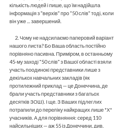
кількість людей і пише, що їм надійшла
інформація з "верхів" про "50 слів" тоді, коли
він уже ... завершений.
2. Чому не надсилаємо паперовий варіант
нашого листа? Бо Ваша область постійно
порівняно пасивна. Приміром, в останньому
45-му заході "50 слів" з Вашої області взяли
участь поодинокі представники лише з
декількох навчальних закладів (як
протилежний приклад — це Донеччина, де
брали участь представники з багатьох
десятків ЗОШ). І ще. З Ваших підлеглих
потрапили до переліку найкращих лише *Х*
учасників. А для порівняння: серед 110
найсильніших — аж 55 із Донеччини, див.