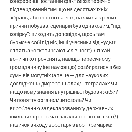
конференції (останній факт беззаперечно
підтверджений тим, що на десятках їхніх
зібрань, абсолютно на всіх, на яких я з різних
причин побував, сценарій був однаковим, "під
копірку": виходить доповідач, щось там
бурмоче собі під ніс, інші учасники від нудьги
сплять або "копирсаються в носі"). От хай
вони чітко прояснять, навіщо пересічному
громадянину (не науковцю) розбиратися в без
сумнівів могутніх (але це — для наукових
досліджень) диференціалах/інтегралах? Чи
нащо йому знання внутрішньої будови жаби?
Чи поняття органел/цитозоль? Чи
виробленню задекларованих у державних
шкільних програмах загальноосвітніх шкіл (!)
навичок виходу воротаря з воріт (ремарка: