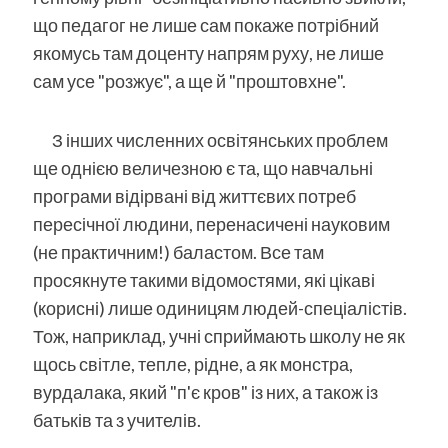
що педагог не лише сам покаже потрібний
якомусь там доценту напрям руху, не лише
сам усе "розжує", а ще й "проштовхне".
З інших численних освітянських проблем
ще однією величезною є та, що навчальні
програми відірвані від життєвих потреб
пересічної людини, перенасичені науковим
(не практичним!) баластом. Все там
просякнуте такими відомостями, які цікаві
(корисні) лише одиницям людей-спеціалістів.
Тож, наприклад, учні сприймають школу не як
щось світле, тепле, рідне, а як монстра,
вурдалака, який "п'є кров" із них, а також із
батьків та з учителів.