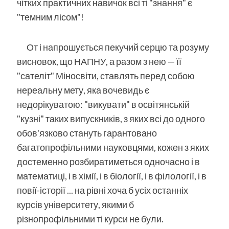
чітких практичних навичок всі ті "знання" є
"темним лісом"!
От і напрошується пекучий серцю та розуму
висновок, що НАПНУ, а разом з нею — її
"сателіт" Міносвіти, ставлять перед собою
нереальну мету, яка вочевидь є
недорікуватою: "викувати" в освітянській
"кузні" таких випускників, з яких всі до одного
обов'язково стануть гарантовано
багатопрофільними науковцями, кожен з яких
достеменно розбиратиметься одночасно і в
математиці, і в хімії, і в біології, і в філології, і в
повії-історії ... на рівні хоча б усіх останніх
курсів університету, якими б
різнопрофільними ті курси не були.