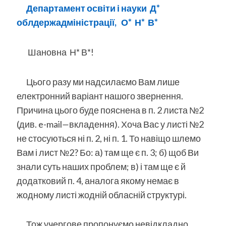
Департамент освіти і науки
Д*
облдержадміністрації,
О* Н* В*
Шановна Н* В*!
Цього разу ми надсилаємо Вам лише
електронний варіант нашого звернення.
Причина цього буде пояснена в п. 2 листа №2
(див. e-mail
—
вкладення). Хоча Вас у листі №2
не стосуються ні п. 2, ні п. 1. То навіщо шлемо
Вам і лист №2? Бо: а) там ще є п. 3; б) щоб Ви
знали суть наших проблем; в) і там ще є й
додатковий п. 4, аналога якому немає в
жодному листі жодній обласній структурі.
Тож учергове пропонуємо невідкладно