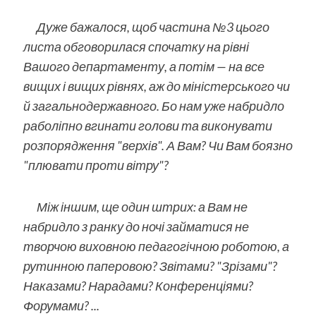
Дуже бажалося, щоб частина №3 цього
листа обговорилася спочатку на рівні
Вашого департаменту, а потім — на все
вищих і вищих рівнях, аж до міністерського чи
й загальнодержавного. Бо нам уже набридло
раболіпно вгинати голови та виконувати
розпорядження "верхів". А Вам? Чи Вам боязно
"плювати проти вітру"?
Між іншим, ще один штрих: а Вам не
набридло з ранку до ночі займатися не
творчою виховною педагогічною роботою, а
рутинною паперовою? Звітами? "Зрізами"?
Наказами? Нарадами? Конференціями?
Форумами? ...