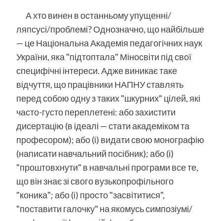
А хто винен в останньому упущенні/
ляпсусі/проблемі? Однозначно, що найбільше
— це Національна Академія педагогічних наук
України, яка "підтоптала" Міносвіти під свої
специфічні інтереси. Адже виникає таке
відчуття, що працівники НАПНУ ставлять
перед собою одну з таких "шкурних" цілей, які
часто-густо переплетені: або захистити
дисертацію (в ідеалі — стати академіком та
професором); або (і) видати свою монографію
(написати навчальний посібник); або (і)
"проштовхнути" в навчальні програми все те,
що він знає зі свого вузькопрофільного
"коника"; або (і) просто "засвітитися",
"поставити галочку" на якомусь симпозіумі/