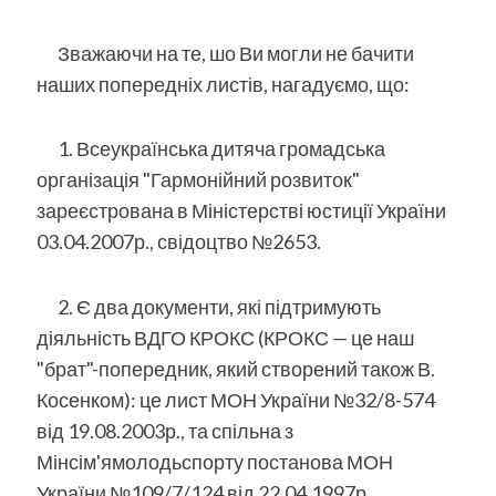
Зважаючи на те, шо Ви могли не бачити
наших попередніх листів, нагадуємо, що:
1. Всеукраїнська дитяча громадська
організація "Гармонійний розвиток"
зареєстрована в Міністерстві юстиції України
03.04.2007р., свідоцтво №2653.
2. Є два документи, які підтримують
діяльність ВДГО КРОКС (КРОКС — це наш
"брат"-попередник, який створений також В.
Косенком): це лист МОН України №32/8-574
від 19.08.2003р., та спільна з
Мінсім'ямолодьспорту постанова МОН
України №109/7/124 від 22.04.1997р.