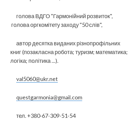
голова ВДГО "Гармонійний розвиток",
голова оргкомітету заходу "50 слів",
автор десятка виданих різнопрофільних
книг (позакласна робота; туризм; математика;
логіка; політика ...).
val5060@ukr.net
questgarmonia@gmail.com
тел. +380-67-309-51-54