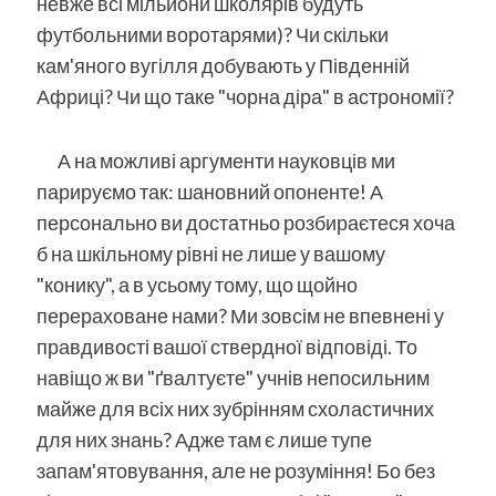
невже всі мільйони школярів будуть
футбольними воротарями)? Чи скільки
кам'яного вугілля добувають у Південній
Африці? Чи що таке "чорна діра" в астрономії?
А на можливі аргументи науковців ми
парируємо так: шановний опоненте! А
персонально ви достатньо розбираєтеся хоча
б на шкільному рівні не лише у вашому
"конику", а в усьому тому, що щойно
перераховане нами? Ми зовсім не впевнені у
правдивості вашої ствердної відповіді. То
навіщо ж ви "ґвалтуєте" учнів непосильним
майже для всіх них зубрінням схоластичних
для них знань? Адже там є лише тупе
запам'ятовування, але не розуміння! Бо без