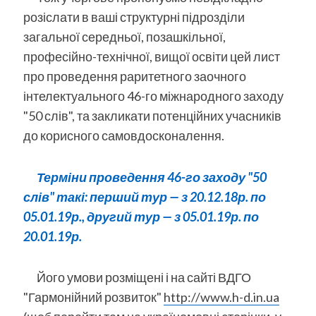
розіслати в ваші структурні підрозділи
загальної середньої, позашкільної,
професійно-технічної, вищої освіти цей лист
про проведення раритетного заочного
інтелектуального 46-го міжнародного заходу
"50 слів", та закликати потенційних учасників
до корисного самовдосконалення.
Терміни проведення 46-го заходу "50
слів" такі: перший тур
—
з 20.12.18р. по
05.01.19р., другий тур
—
з 05.01.19р. по
20.01.19р.
Його умови розміщені і на сайті ВДГО
"Гармонійний розвиток"
http://www.h-d.in.ua